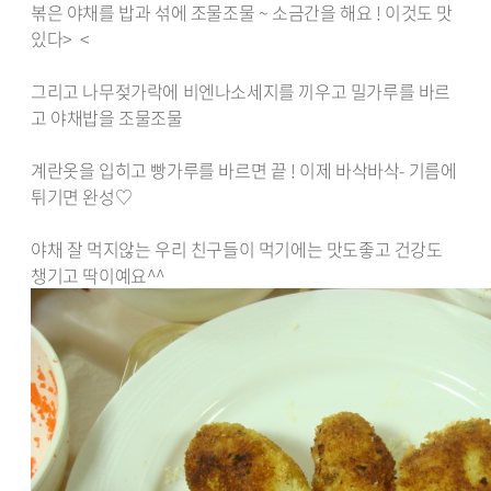
볶은 야채를 밥과 섞에 조물조물 ~ 소금간을 해요 ! 이것도 맛
있다> <
그리고 나무젖가락에 비엔나소세지를 끼우고 밀가루를 바르
고 야채밥을 조물조물
계란옷을 입히고 빵가루를 바르면 끝 ! 이제 바삭바삭- 기름에
튀기면 완성♡
야채 잘 먹지않는 우리 친구들이 먹기에는 맛도좋고 건강도
챙기고 딱이예요^^