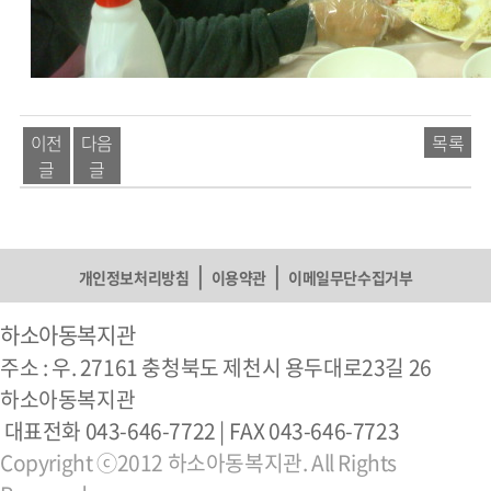
이전
다음
목록
글
글
|
|
개인정보처리방침
이용약관
이메일무단수집거부
하소아동복지관
주소 : 우. 27161 충청북도 제천시 용두대로23길 26
하소아동복지관
대표전화 043-646-7722 | FAX 043-646-7723
Copyright ⓒ2012 하소아동복지관. All Rights