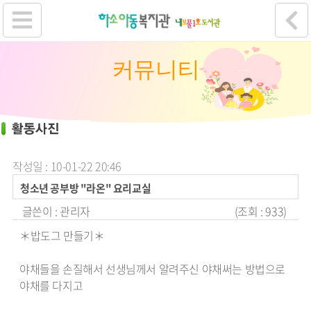
커뮤니티
작성일 : 10-01-22 20:46
청소년 공부방 "라온" 요리교실
글쓴이 :
관리자
(조회 : 933)
＊밥도그 만들기＊
야채들을 손질해서 선생님께서 알려주신 야채써는 방법으로
야채를 다지고